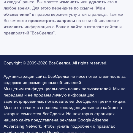
и скидки" ранее, Вы можете
изменить
или
удалить
его в
любое время. Для этого перейдите по ссылке "
Мои
объявления
" в правом верхнем углу этой страницы. Там же
Вы сможете
просмотреть запросы
на свои объявления и
изменить
информацию о Вашем
сайте
в каталоге сайтов и
предприятий "ВсеСделки".
Copyright © 2009-2026 ВсеСделки. All rights reserved.
Администрация сайта ВсеСделки не несет ответственность за
содержание размещенных объявлений.
Мы ценим конфиденциальность наших пользователей. Мы не
передаем и не продаем личную информацию
зарегистрированных пользователей ВсеСделки третим лицам.
Мы не отвечаем за правила конфиденциальности сайтов на
которые ссылается ВсеСделки. На некоторых страницах
нашего сайта представлена реклама Google Adsense
Advertising Network. Чтобы узнать подробней о правилах
конфиденциальности Google
нажмите тут
.