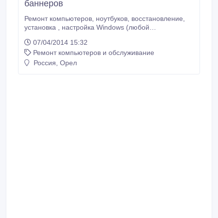
баннеров
Ремонт компьютеров, ноутбуков, восстановление,
установка , настройка Windows (любой
конфигурации), программного обеспечения,
07/04/2014 15:32
антивирусов, Удаление Блокировщиков Windows -
Ремонт компьютеров и обслуживание
баннеров , качественно, надёжно. тел. 8-920-804-
0803 . ВИТАЛИЙ. Без выходных. Только Советский
Россия, Орел
район..