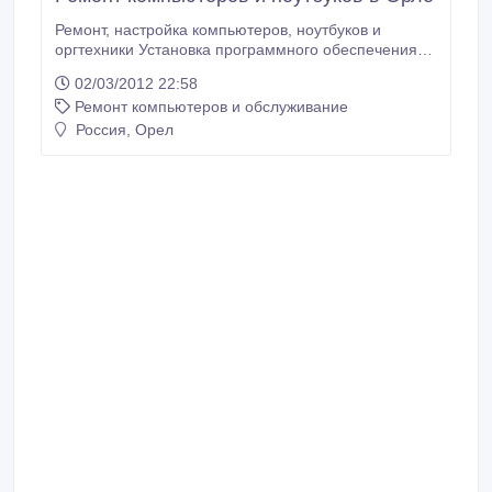
Ремонт, настройка компьютеров, ноутбуков и
оргтехники Установка программного обеспечения
Постгарантийное обслуживание Клининг системных
02/03/2012 22:58
блоков и ноутбуков Проектирование и прокладка
Ремонт компьютеров и обслуживание
компьютерных сетей Установка видеонаблюдения
IT-аутсорсинг Выезд специалиста по городу Орлу на
Россия, Орел
дом и офис с 9.00 до 21.