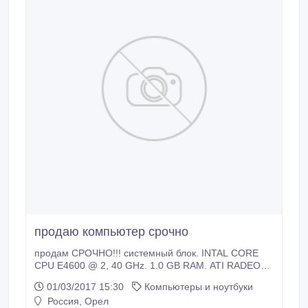
продаю компьютер срочно
продам СРОЧНО!!! системный блок. INTAL CORE
CPU E4600 @ 2, 40 GHz. 1.0 GB RAM. ATI RADEON
HD 5450 на 512 MB. жесткий диск SATA на 160 GB.
01/03/2017 15:30
Компьютеры и ноутбуки
Монитор пузатый на 17 дюймов. могу уступить в
Россия, Орел
цене.