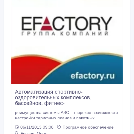
Автоматизация спортивно-
оздоровительных комплексов,
бассейнов, фитнес-
реимущества системы ABC: - широкие возможности
настройки тарифных планов и пакетных
предложений по услугам; - всеобъемлющий
06/11/2013 09:08
Програмное обеспечение
контроль за внутренними процессами и
Россия, Орел