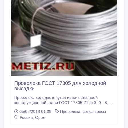
Проволока ГОСТ 17305 для холодной
высадки
Проволока холоднотянутая из качественной
конструкционной стали ГОСТ 17305-71 ф 3, 0 - 8, 0
мм. Основное назначение: для холодной высадки
05/08/2018 01:08
Проволока, сетка, тросы
при производстве крепежных изделий различных
Россия, Орел
видов: шурупов, болтов, дюбелей, винтов,
саморезов, шпилек и т.д. Марки стали: 08кп, 10кп,