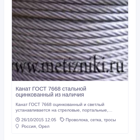
Канат ГОСТ 7668 стальной
оцинкованный из наличия
Канат ГОСТ 7668 оцинкованный и светлый
устанавливается на стреловые, портальные,
металлургические и др. краны, используется для
26/10/2015 12:05
Проволока, сетка, тросы
изготовления строп и растяжек. Предлагаем данный
Россия, Орел
канат от 8, 1-72мм. Режем по вашей длине.
Предлагаем канаты и по другим гостам,
дополнительную информацию можно посмотреть у