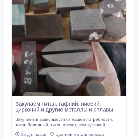
Закупаем титан, гафний, ниобий,
цирконий и другие металлы и сплавы
Закупаем в зависимости от нашей потребности.
титан йодидный, титан прокат, лом кусковой,
стружку марочные. молибден, цирконий, ниобий,
15 дн. назад
Цветной металлопрокат
рений, гафний, цирконий йодидный, гафний