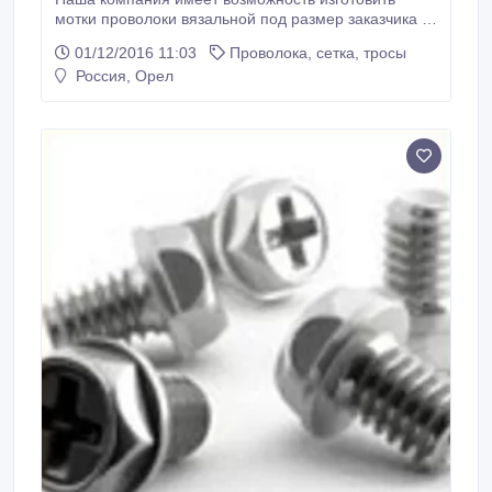
мотки проволоки вязальной под размер заказчика от
1кг до 80 кг, гофротара. Вы указываете нужные
01/12/2016 11:03
Проволока, сетка, тросы
размеры мотка, внутренний диаметр, внешний
Россия, Орел
диаметр и высоту мотка. По Вашему желанию
проволоку можем промаслить. Согласно Вашей
заявки готовы рассмотреть возможность поставки
другой металлопродукции.