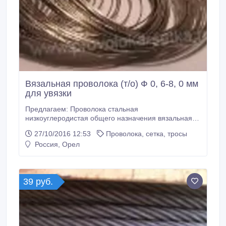
Вязальная проволока (т/о) Ф 0, 6-8, 0 мм
для увязки
Предлагаем: Проволока стальная
низкоуглеродистая общего назначения вязальная
без покрытия и оцинкованная по ГОСТ 3282-74. По
27/10/2016 12:53
Проволока, сетка, тросы
требованию потребителя проволока может быть
Россия, Орел
покрыта тонким слоем жидкой смазки. Используется
для увязки арматуры, в строительстве и
производстве ЖБИ, изготовления тканых сеток,
увязки макулатуры, мусора, хлопка, леса,
39 руб.
изготовления елок, венков .