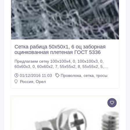
Сетка рабица 50х50х1, 6 оц заборная
оцинкованная плетеная ГОСТ 5336
Предлагаем сетку 100х100х4, 0, 100х100х3, 0,
60х60х3, 0, 60х60х2, 7, 55х55х2, 8, 55х55х2, 5,
50х50х2, 5, 50х50х2, 0, 50х50х1, 6 оц, 45х45х2 оц,
01/12/2016 11:03
Проволока, сетка, тросы
45х45х1, 8 оц, 35х35х1, 6, 35х35х1, 8, 25х25х2, 0,
Россия, Орел
25х25х1, 6, 20х20х2, 0, 20х20х1, 4, 15х15х1, 8,
15х15х1, 4, 15х15х1, 2, 10х10х1, 0, 8х8х1, 2, 6х6х1,
2, 5х5х1, 2 со склада, плетеную оцинкованную для
забора ГОСТ 5336.