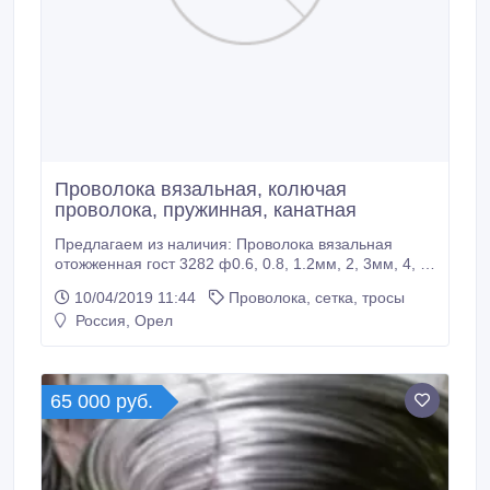
Проволока вязальная, колючая
проволока, пружинная, канатная
Предлагаем из наличия: Проволока вязальная
отожженная гост 3282 ф0.6, 0.8, 1.2мм, 2, 3мм, 4, 5,
6мм - мотки 5, 10, 150, 200кг Проволока вязальная
10/04/2019 11:44
Проволока, сетка, тросы
оцинкованная, торговая ОК оцинкованная гост 3282
Россия, Орел
1.5мм, 1.6, 1.8, 2мм, 3, 4, 5мм мотки 200 -700кг
Проволока канатная гост 7372 оцинкованная без
покрытия сталь 65-70 ф1.
65 000 руб.