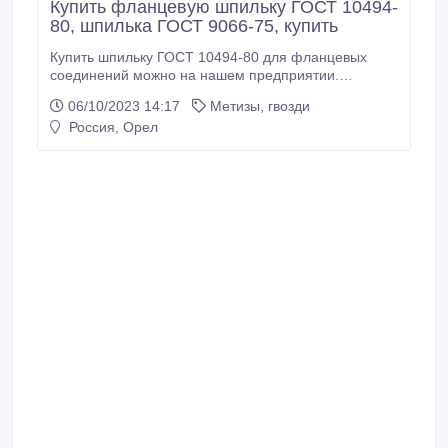
Купить фланцевую шпильку ГОСТ 10494-
80, шпилька ГОСТ 9066-75, купить
Купить шпильку ГОСТ 10494-80 для фланцевых
соединений можно на нашем предприятии.
Принимаем заказы на производство шпильки с
06/10/2023 14:17
Метизы, гвозди
линзовым уплотнением согласно ГОСТ 10494-80 в
Россия, Орел
нужном исполнении. Изготовим нестандартные
шпильки по эскизам или чертежам. Также у нас
можно заказать гайки ГОСТ 10495-80 для
фланцевых соединений.