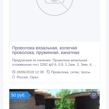
Проволока вязальная, колючая
проволока, пружинная, канатная
Предлагаем из наличия: Проволока вязальная
отожженная гост 3282 ф0.6, 0.8, 1.2мм, 2, 3мм, 4, 5,
6мм - мотки 5, 10, 150, 200кг Проволока вязальная
28/06/2018 12:39
Проволока, сетка, тросы
оцинкованная, торговая ОК оцинкованная гост 3282
Россия, Орел
1.5мм, 1.6, 1.8, 2мм, 3, 4, 5мм мотки 200 -700кг
Проволока канатная гост 7372 оцинкованная без
покрытия сталь 65-70 1.
50 руб.