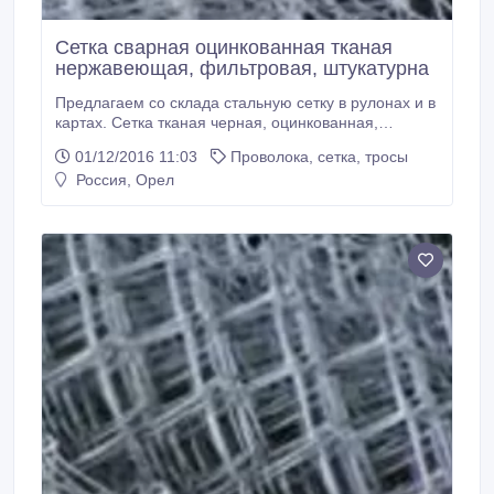
Сетка сварная оцинкованная тканая
нержавеющая, фильтровая, штукатурна
Предлагаем со склада стальную сетку в рулонах и в
картах. Сетка тканая черная, оцинкованная,
нержавеющая. Для штукатурки, просеивания
01/12/2016 11:03
Проволока, сетка, тросы
сыпучих материалов, фильтрования, отсечки
Россия, Орел
бетона, теплоизоляции промышленного
оборудования, воздухоочистки. Сетка плетеная,
рабица, черная, оцинкованная, в полимере Сетка
сварная в рулонах оцинкованная, нержавеющая.