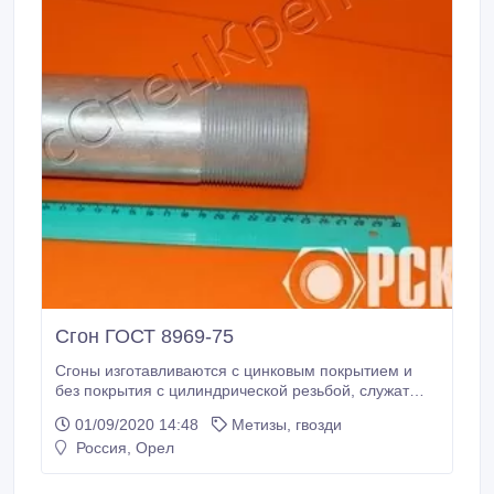
Сгон ГОСТ 8969-75
Сгоны изготавливаются с цинковым покрытием и
без покрытия с цилиндрической резьбой, служат
для соединения водогазопроводных труб, с
01/09/2020 14:48
Метизы, гвозди
применением уплотнителя, в системах отопления,
Россия, Орел
водопровода, газопровода и других системах,
работающих в условиях неагрессивных сред (вода,
насыщенный водяной пар, горючий газ и др.