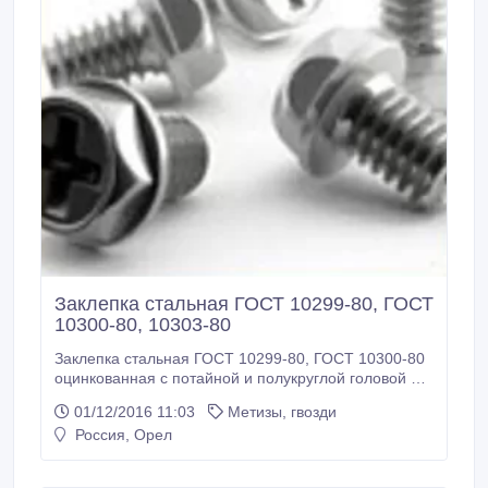
Заклепка стальная ГОСТ 10299-80, ГОСТ
10300-80, 10303-80
Заклепка стальная ГОСТ 10299-80, ГОСТ 10300-80
оцинкованная с потайной и полукруглой головой Ф5
7-60; Ф6 7-60; Ф8 9-70; Ф10 14-100; Ф12 18-110;
01/12/2016 11:03
Метизы, гвозди
Ф14 20-130; Ф16 20-130; Ф18 28-130; Ф20 34-160;
Россия, Орел
Ф24 40-180; Ф30 55-180; Ф36 55-180 Заклепки
стальные с полукруглой головой ГОСТ 10299-80 Ф5-
24 длина до 180 мм Заклепки стальные с потайной