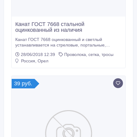
Канат ГОСТ 7668 стальной
оцинкованный из наличия
Канат ГОСТ 7668 оцинкованный и светлый
устанавливается на стреловые, портальные,
металлургические и др. краны, используется для
28/06/2018 12:39
Проволока, сетка, тросы
изготовления строп и растяжек. Предлагаем данный
Россия, Орел
канат от 8, 1-72мм. Режем по вашей длине.
Предлагаем канаты и по другим гостам,
дополнительную информацию можно посмотреть у
нас на сайте.
39 руб.