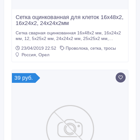
Сетка оцинкованная для клеток 16х48х2,
16х24х2, 24х24х2мм
Сетка сварная оцинкованная 16х48х2 мм, 16х24х2
мм, 12, 5х25х2 мм, 24х24х2 мм, 25х25х2 мм,
24х48х2 мм, 48х48х2 мм используется для
23/04/2019 22:52
Проволока, сетка, тросы
изготовления клеток, птичников, звероферм, в
Россия, Орел
строительстве рулоны 10-150м. 8 (4862) 48-58-05,
33-74-66 http://www.metizniki.ru.
39 руб.