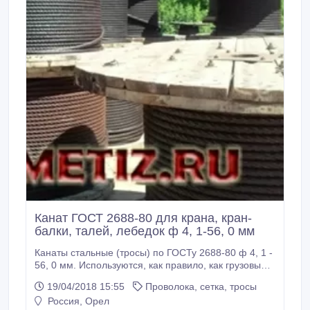
Канат ГОСТ 2688-80 для крана, кран-
балки, талей, лебедок ф 4, 1-56, 0 мм
Канаты стальные (тросы) по ГОСТу 2688-80 ф 4, 1 -
56, 0 мм. Используются, как правило, как грузовые
канаты на кранах, талях, лебедках для подъема и
19/04/2018 15:55
Проволока, сетка, тросы
транспортировки различных грузов. Черные и
Россия, Орел
оцинкованные по группам "С", "Ж" и "ОЖ". Грузовые