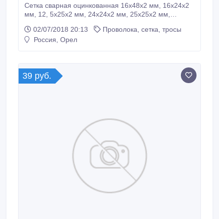
Сетка сварная оцинкованная 16х48х2 мм, 16х24х2
мм, 12, 5х25х2 мм, 24х24х2 мм, 25х25х2 мм,
24х48х2 мм, 48х48х2 мм используется для
02/07/2018 20:13
Проволока, сетка, тросы
изготовления клеток, птичников, звероферм, в
Россия, Орел
строительстве рулоны 10-150м. 8 (4862) 48-58-05,
33-74-66 http://www.metizniki.ru.
39 руб.