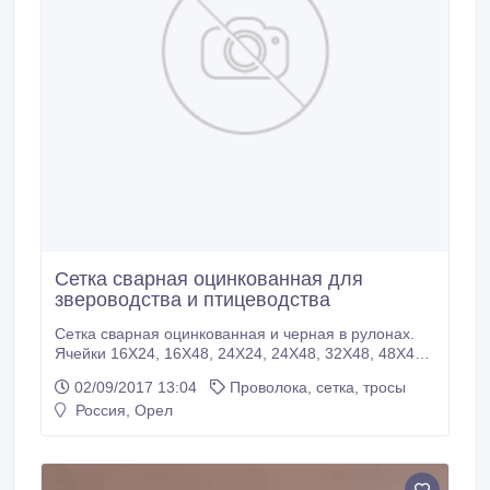
Сетка сварная оцинкованная для
звероводства и птицеводства
Сетка сварная оцинкованная и черная в рулонах.
Ячейки 16Х24, 16Х48, 24Х24, 24Х48, 32Х48, 48Х48,
48х72 мм. и др. Диаметры проволок, из которых
02/09/2017 13:04
Проволока, сетка, тросы
сделана сетка: от 1, 8 до 2, 0 мм. Основная сфера
Россия, Орел
применения: в звероводстве и птицеводстве для
изготовления клеток. Также применяется для
сооружения различных ограждений.