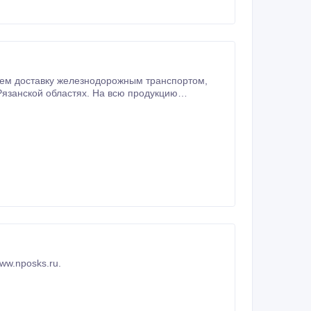
аем доставку железнодорожным транспортом,
ww.nposks.ru.