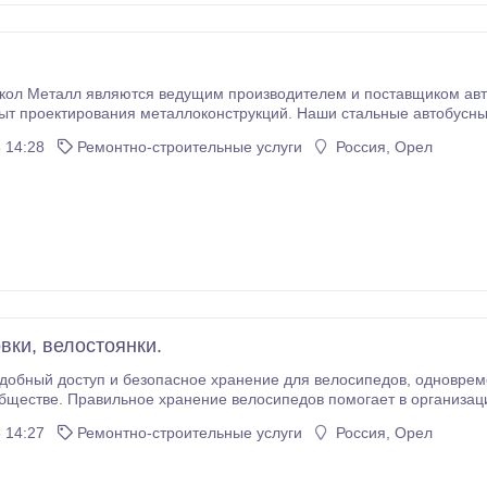
л Металл являются ведущим производителем и поставщиком автобусных ос
ыт проектирования металлоконструкций. Наши стальные автобусны
применений и условий, включая школы, небольшие города, го
 14:28
Ремонтно-строительные услуги
Россия, Орел
вки, велостоянки.
ступ и безопасное хранение для велосипедов, одновременно поощряя здоровый образ жизни в вашем
бществе. Правильное хранение велосипедов помогает в организаци
и повреждений деревьев, дорожных знаков, заборов и других элемент
 14:27
Ремонтно-строительные услуги
Россия, Орел