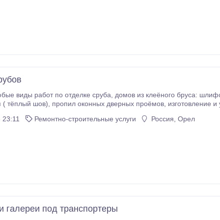
рубов
тделке сруба, домов из клеёного бруса: шлифовка, обработка антисептиком, покраска,
оёмов, изготовление и установка обсадных коробок, изготовление и
алички и т.д..
 23:11
Ремонтно-строительные услуги
Россия, Орел
и галереи под транспортеры