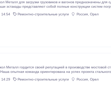
ол Металл для загрузки грузовиков и вагонов предназначены для 
стакады представляют собой полные конструкции систем погрузки и разгрузки, доступ
 применений. Наша конструкция поддержки башенного типа в основном используе
 14:54
Ремонтно-строительные услуги
Россия, Орел
ь трубопровод над платформой.
алл гордится своей репутацией в производстве мостовой стали, которая всегда превосходит по кач
опытная команда ориентирована на успех проекта стального моста, от начала и до конца. Наша
 устранять несоответствия конструкции, потенциальные проблемы, проблемы с монтажом и
 14:29
Ремонтно-строительные услуги
Россия, Орел
анспортировке на самых ранних этапах строительства, что помогает избежать дорогостоящих задержек
а.