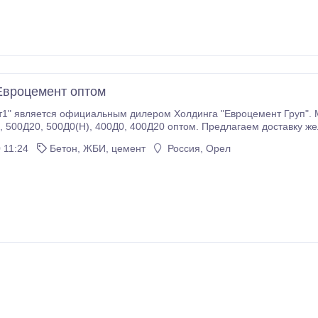
Евроцемент оптом
 является официальным дилером Холдинга "Евроцемент Груп". Мы продаём т
анспортом,
самовывозом. Вся продукция сертифицирована, предоста
 11:24
Бетон, ЖБИ, цемент
Россия, Орел