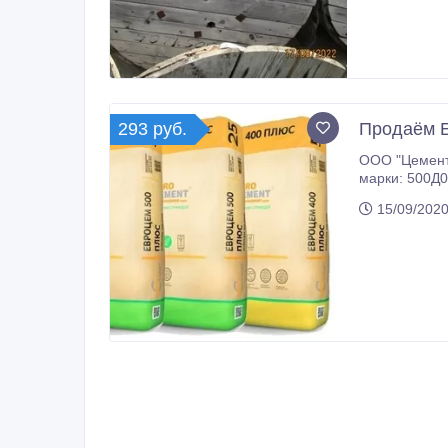
293 руб.
Продаём 
ООО "Цемент1"
марки: 500Д0, 500Д20, 500Д0(Н), 400Д0, 400Д20 оптом. Предлагаем доставку железнодорожным транспортом, автотр
15/09/2020