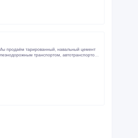
арированный, навальный цемент
вляем паспорт качества и сертификат соответствия.