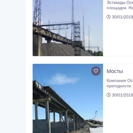
Эстакады Оск
площадок. Наши э
для конкретных
30/01/2018
поддерживат
Мосты
Компания Оскол Мет
пригодности. Наша 
способность выявлять и
30/01/2018
препятствиями при тр
строительств