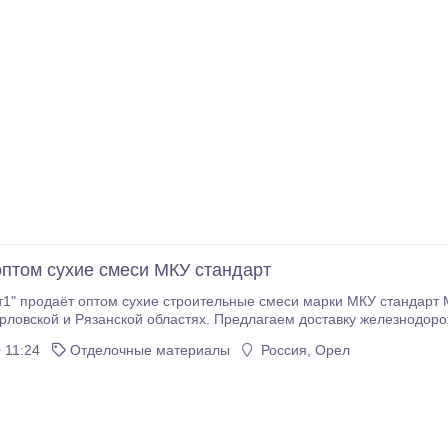
птом сухие смеси МКУ стандарт
даёт оптом сухие строительные смеси марки МКУ стандарт М300, М200, М150 в Москве, Мос
самовывозом. На всю продукцию предоставляе
 11:24
Отделочные материалы
Россия, Орел