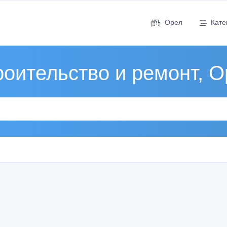
Орел
Кате
роительство и ремонт, О