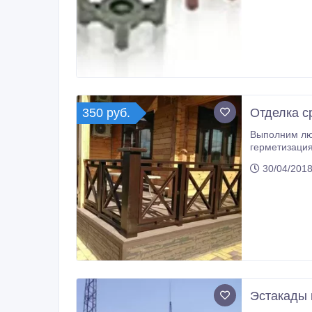
350 руб.
Отделка с
Выполним любые виды работ по о
герметизация ( тёплый шов), пропил оконных дверных пр
установка обн
30/04/2018
Эстакады 