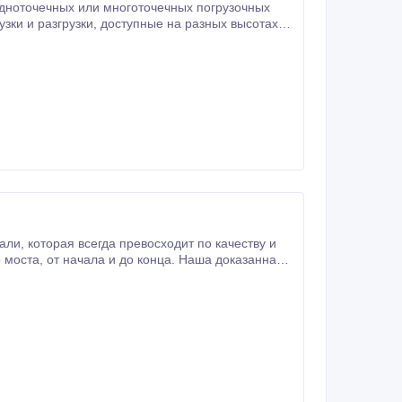
одноточечных или многоточечных погрузочных
ные на разных высотах
тся, когда вам необходимо
еству и
 доказанная