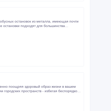
тановок из металла, имеющая почти
е остановки подходят для большинства
родские и сельские районы.
и городских пространств - избегая беспорядков
ов городского пейзажа.