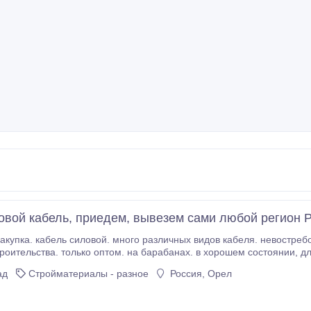
овой кабель, приедем, вывезем сами любой регион 
ка. кабель силовой. много различных видов кабеля. невостребованный в работе, лежа
ьства. только оптом. на барабанах. в хорошем состоянии, для использования. Готовы вывезти своим
го города России. обязательная от Вас информация: списки, метражи, года, заводы, гост или ту, го
ад
Стройматериалы - разное
Россия, Орел
отгрузки, фото этикетки, барабанов.