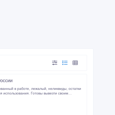
России
лый, неликвиды, остатки
род