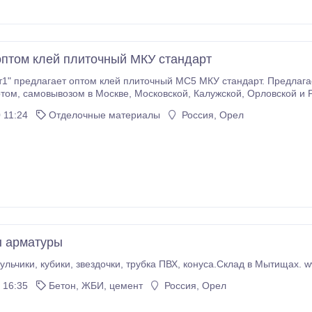
птом клей плиточный МКУ стандарт
1" предлагает оптом клей плиточный МС5 МКУ стандарт. Предлаг
кой областях. На всю продукцию
предоставляем паспорт качества, сертификат соответствия. Гарантия качества!.
 11:24
Отделочные материалы
Россия, Орел
ы арматуры
ульчики, кубики, звездочки, трубка ПВХ, конуса.Склад в Мытищах. w
 16:35
Бетон, ЖБИ, цемент
Россия, Орел